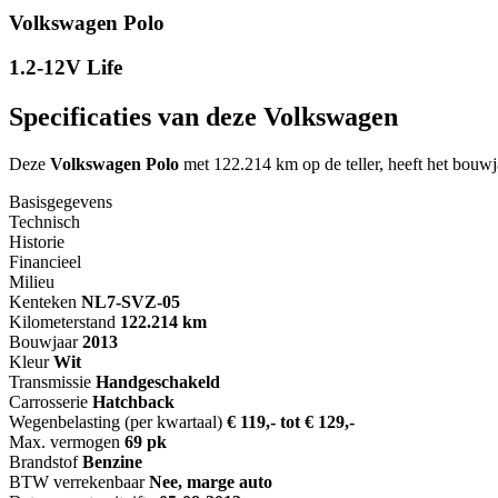
Volkswagen Polo
1.2-12V Life
Specificaties van deze Volkswagen
Deze
Volkswagen Polo
met 122.214 km op de teller, heeft het bouwj
Basisgegevens
Technisch
Historie
Financieel
Milieu
Kenteken
NL
7-SVZ-05
Kilometerstand
122.214 km
Bouwjaar
2013
Kleur
Wit
Transmissie
Handgeschakeld
Carrosserie
Hatchback
Wegenbelasting (per kwartaal)
€ 119,- tot € 129,-
Max. vermogen
69 pk
Brandstof
Benzine
BTW verrekenbaar
Nee, marge auto