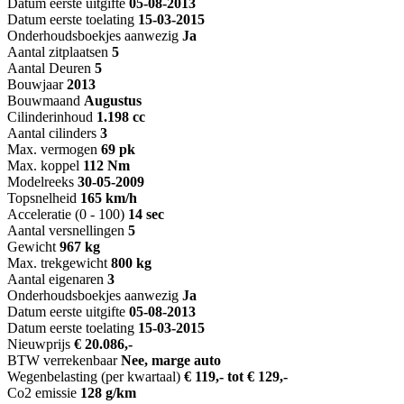
Datum eerste uitgifte
05-08-2013
Datum eerste toelating
15-03-2015
Onderhoudsboekjes aanwezig
Ja
Aantal zitplaatsen
5
Aantal Deuren
5
Bouwjaar
2013
Bouwmaand
Augustus
Cilinderinhoud
1.198 cc
Aantal cilinders
3
Max. vermogen
69 pk
Max. koppel
112 Nm
Modelreeks
30-05-2009
Topsnelheid
165 km/h
Acceleratie (0 - 100)
14 sec
Aantal versnellingen
5
Gewicht
967 kg
Max. trekgewicht
800 kg
Aantal eigenaren
3
Onderhoudsboekjes aanwezig
Ja
Datum eerste uitgifte
05-08-2013
Datum eerste toelating
15-03-2015
Nieuwprijs
€ 20.086,-
BTW verrekenbaar
Nee, marge auto
Wegenbelasting (per kwartaal)
€ 119,- tot € 129,-
Co2 emissie
128 g/km