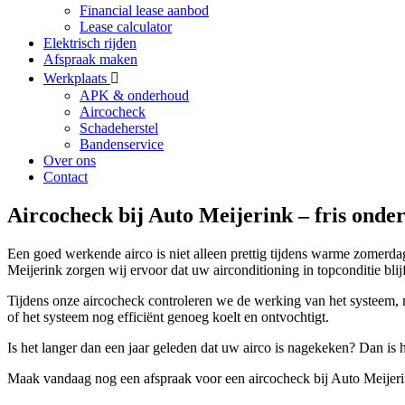
Financial lease aanbod
Lease calculator
Elektrisch rijden
Afspraak maken
Werkplaats
APK & onderhoud
Aircocheck
Schadeherstel
Bandenservice
Over ons
Contact
Aircocheck bij Auto Meijerink – fris onder
Een goed werkende airco is niet alleen prettig tijdens warme zomerda
Meijerink zorgen wij ervoor dat uw airconditioning in topconditie bli
Tijdens onze aircocheck controleren we de werking van het systeem, m
of het systeem nog efficiënt genoeg koelt en ontvochtigt.
Is het langer dan een jaar geleden dat uw airco is nagekeken? Dan is h
Maak vandaag nog een afspraak voor een aircocheck bij Auto Meijerink