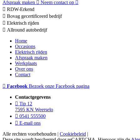
Afspraak maken
Neem contact op
RDW-Erkend
Bovag gecertificeerd bedrijf
Elektrisch rijden
Allround autobedrijf
Home
Occasions
Elektrisch rijden
Afspraak maken
Werkplaats
Over ons
Contact
Facebook
Bezoek onze Facebook pagina
Contactgegevens
Tip 12
7595 KN Weerselo
0541 555500
E-mail ons
Alle rechten voorbehouden |
Cookiebeleid
|
Deze site wordt beschermd door reCAPTCHA. Hiervoor zijn de
Alg