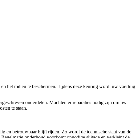
en het milieu te beschermen. Tijdens deze keuring wordt uw voertuig
rgeschreven onderdelen. Mochten er reparaties nodig zijn om uw
sten te staan.
g en betrouwbaar blijft rijden. Zo wordt de technische staat van de
 Regelmatig onderhoud voorkomt onnodige slijtage en verkleint de