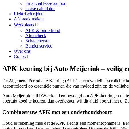
Financial lease aanbod
Lease calculator
Elektrisch rijden
Afspraak maken
Werkplaats
APK & onderhoud
Aircocheck
Schadeherstel
Bandenservice
Over ons
Contact
APK-keuring bij Auto Meijerink – veilig 
De Algemene Periodieke Keuring (APK) is een wettelijk verplichte k
gecontroleerd op essentiële punten die van invloed zijn op de veiligheid
Auto Meijerink is RDW-erkend en bevoegd om APK-keuringen uit te v
voertuig goed te keuren, dan overleggen wij dit altijd vooraf met u. 
Combineer uw APK met een onderhoudsbeurt
Houd er rekening mee dat de APK slechts een momentopname is. Een goe
motor bijvoorbeeld niet uitgebreid gecontroleerd tijdens de APK. W