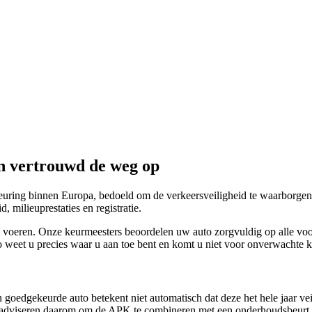
en vertrouwd de weg op
euring binnen Europa, bedoeld om de verkeersveiligheid te waarborgen 
, milieuprestaties en registratie.
oeren. Onze keurmeesters beoordelen uw auto zorgvuldig op alle voo
Zo weet u precies waar u aan toe bent en komt u niet voor onverwachte ko
dgekeurde auto betekent niet automatisch dat deze het hele jaar veili
ij adviseren daarom om de APK te combineren met een onderhoudsbeurt.